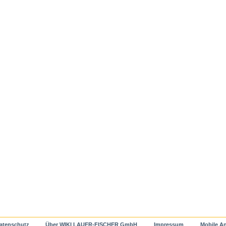
atenschutz
Über WIKI LAUER-FISCHER GmbH
Impressum
Mobile An