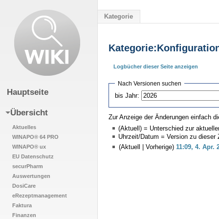
Kategorie
Kategorie:Konfiguratio
Logbücher dieser Seite anzeigen
Wechseln zu:
Navigation
,
Suche
Nach Versionen suchen
Hauptseite
bis Jahr:
Übersicht
Zur Anzeige der Änderungen einfach di
Aktuelles
(Aktuell) = Unterschied zur aktuell
Uhrzeit/Datum = Version zu dieser
WINAPO® 64 PRO
WINAPO® ux
(Aktuell | Vorherige)
11:09, 4. Apr. 
EU Datenschutz
securPharm
Auswertungen
DosiCare
eRezeptmanagement
Faktura
Finanzen