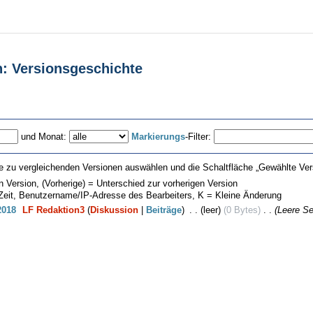
n: Versionsgeschichte
und Monat:
Markierungs
-Filter:
e zu vergleichenden Versionen auswählen und die Schaltfläche „Gewählte Vers
en Version, (Vorherige) = Unterschied zur vorherigen Version
 Zeit, Benutzername/IP-Adresse des Bearbeiters, K = Kleine Änderung
2018
‎
LF Redaktion3
(
Diskussion
|
Beiträge
)
‎
. .
(leer)
(0 Bytes)
‎
. .
(Leere Sei